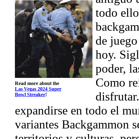
todo ello
backgamm
de juego 
hoy. Sig
poder, la
Como rei
Read more about the
Las Vegas 2024 Super
disfruta
Bowl Streaker
!
expandirse en todo el mu
variantes Backgammon s
territorios y culturas, p