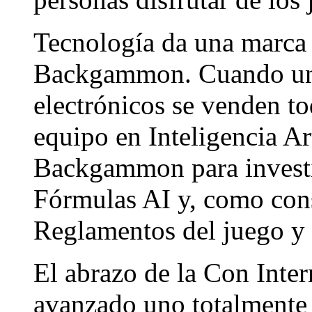
Tecnología da una marca 
Backgammon. Cuando una
electrónicos se venden to
equipo en Inteligencia Ar
Backgammon para investig
Fórmulas AI y, como cons
Reglamentos del juego y l
El abrazo de la Con Inte
avanzado uno totalmente