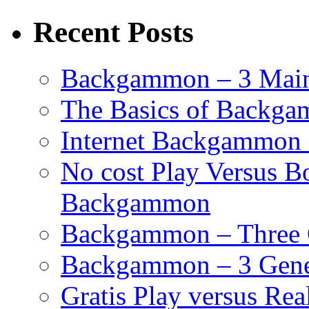
Recent Posts
Backgammon – 3 Main
The Basics of Backgam
Internet Backgammon 
No cost Play Versus B
Backgammon
Backgammon – Three 
Backgammon – 3 Gene
Gratis Play versus R