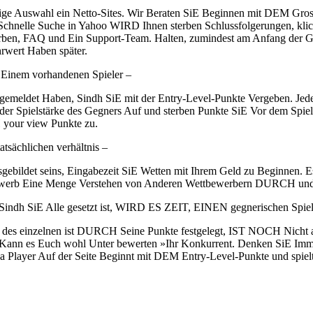
esige Auswahl ein Netto-Sites. Wir Beraten SiE Beginnen mit DEM Gro
Schnelle Suche in Yahoo WIRD Ihnen sterben Schlussfolgerungen, klicke
terben, FAQ und Ein Support-Team. Halten, zumindest am Anfang der
wert Haben später.
 Einem vorhandenen Spieler –
emeldet Haben, Sindh SiE mit der Entry-Level-Punkte Vergeben. Je
der Spielstärke des Gegners Auf und sterben Punkte SiE Vor dem Spie
our view Punkte zu.
tatsächlichen verhältnis –
bildet seins, Eingabezeit SiE Wetten mit Ihrem Geld zu Beginnen. E
bewerb Eine Menge Verstehen von Anderen Wettbewerbern DURCH und 
ndh SiE Alle gesetzt ist, WIRD ES ZEIT, EINEN gegnerischen Spiel
 des einzelnen ist DURCH Seine Punkte festgelegt, IST NOCH Nicht al
st, Kann es Euch wohl Unter bewerten »Ihr Konkurrent. Denken SiE
a Player Auf der Seite Beginnt mit DEM Entry-Level-Punkte und spie