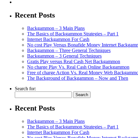
Recent Posts
Backgammon – 3 Main Plans
The Basics of Backgammon Strategies – Part 1
Internet Backgammon For Cash
No cost Play Versus Bonafide Money Internet Backga
Backgammon – Three General Techniques
Backgammon – 3 General Techniques
Gratis Play versus Real Cash Net Backgammon
No charge Play Vs. Real Cash Online Backgammon
Free of charge Action Vs. Real Money Web Backgamm
The Background of Backgammon – Now and Then
Search for:
Recent Posts
Backgammon – 3 Main Plans
The Basics of Backgammon Strategies – Part 1
Internet Backgammon For Cash
No cost Play Versus Bonafide Money Internet Backga