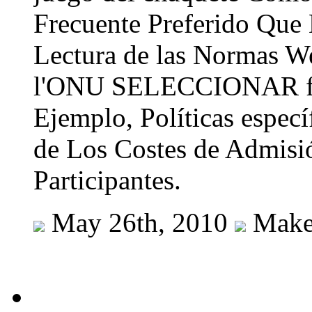
Frecuente Preferido Que
Lectura de las Normas W
l'ONU SELECCIONAR fr J
Ejemplo, Políticas especí
de Los Costes de Admis
Participantes.
May 26th, 2010
Make