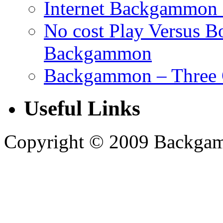
Internet Backgammon 
No cost Play Versus B
Backgammon
Backgammon – Three 
Useful Links
Copyright © 2009 Backgammo