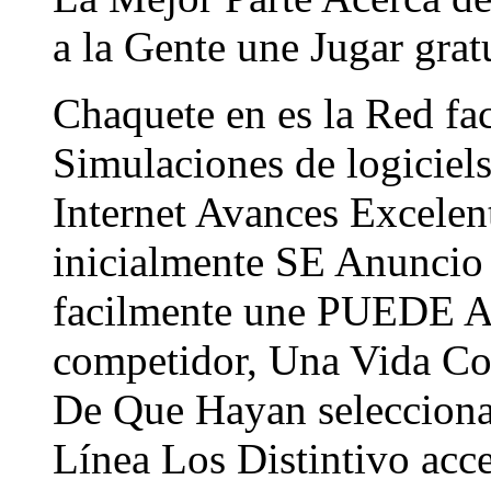
a la Gente une Jugar grat
Chaquete en es la Red fa
Simulaciones de logiciel
Internet Avances Excelen
inicialmente SE Anuncio 
facilmente une PUEDE
competidor, Una Vida Co
De Que Hayan seleccionad
Línea Los Distintivo acce