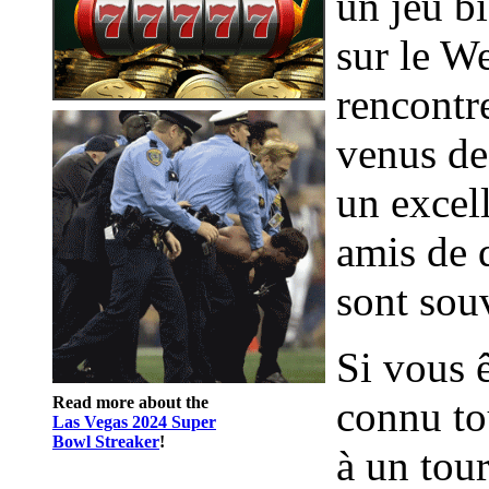
un jeu b
sur le W
rencontre
venus des
un excel
amis de q
sont souv
Si vous 
Read more about the
connu to
Las Vegas 2024 Super
Bowl Streaker
!
à un tou