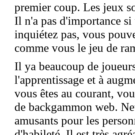
premier coup. Les jeux so
Il n'a pas d'importance s
inquiétez pas, vous pouve
comme vous le jeu de ra
Il ya beaucoup de joueur
l'apprentissage et à augm
vous êtes au courant, vo
de backgammon web. Net
amusants pour les personn
d'habileté. Il est très agr