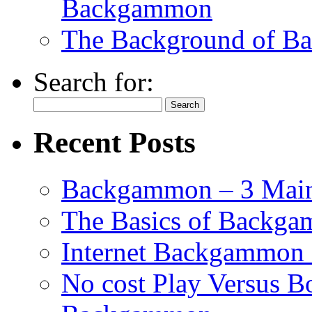
Backgammon
The Background of B
Search for:
Recent Posts
Backgammon – 3 Main
The Basics of Backgam
Internet Backgammon 
No cost Play Versus B