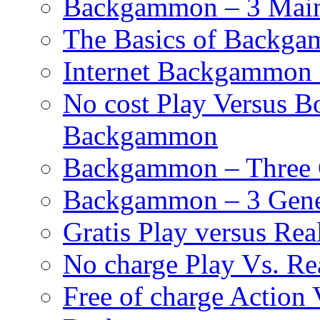
Backgammon – 3 Main
The Basics of Backgam
Internet Backgammon 
No cost Play Versus B
Backgammon
Backgammon – Three 
Backgammon – 3 Gene
Gratis Play versus R
No charge Play Vs. R
Free of charge Action