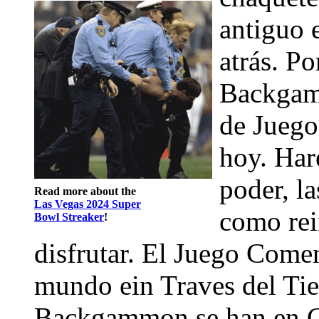
antiguo 
atrás. Po
Backgamm
de Juego 
hoy. Har
poder, la
Read more about the
Las Vegas 2024 Super
como rei
Bowl Streaker
!
disfrutar. El Juego Come
mundo ein Traves del Tie
Backgammon se han en Cr