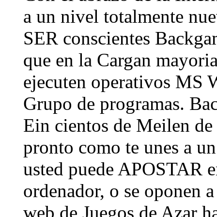
a un nivel totalmente n
SER conscientes Backga
que en la Cargan mayoria
ejecuten operativos MS 
Grupo de programas. Ba
Ein cientos de Meilen de
pronto como te unes a un
usted puede APOSTAR e
ordenador, o se oponen a
web de Juegos de Azar h