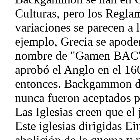
Culturas, pero los Regla
variaciones se parecen a 
ejemplo, Grecia se apoder
nombre de "Gamen BAC".
aprobó el Anglo en el 1
entonces. Backgammon di
nunca fueron aceptados p
Las Iglesias creen que el
Este iglesias dirigidas Ei
abolición de la quema y