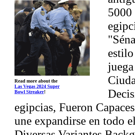
5000 
egipc
"Séna
estilo
juega
Ciuda
Read more about the
Las Vegas 2024 Super
Decis
Bowl Streaker
!
egipcias, Fueron Capaces
une expandirse en todo e
Diversas Variantes Back