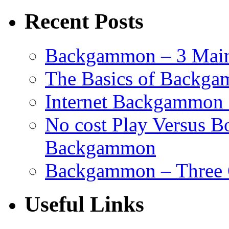
Recent Posts
Backgammon – 3 Main
The Basics of Backgam
Internet Backgammon 
No cost Play Versus B
Backgammon
Backgammon – Three 
Useful Links