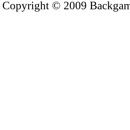
Copyright © 2009 Backgammo