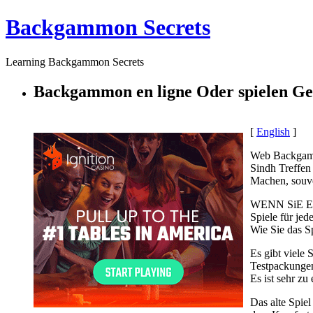
Backgammon Secrets
Learning Backgammon Secrets
Backgammon en ligne Oder spielen Ge
[
English
]
Web Backgammo
Sindh Treffen
Machen, souven
WENN SiE Ein
Spiele für je
Wie Sie das S
Es gibt viele
Testpackungen
Es ist sehr zu
Das alte Spie