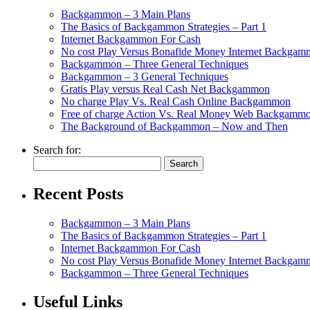
Backgammon – 3 Main Plans
The Basics of Backgammon Strategies – Part 1
Internet Backgammon For Cash
No cost Play Versus Bonafide Money Internet Backga
Backgammon – Three General Techniques
Backgammon – 3 General Techniques
Gratis Play versus Real Cash Net Backgammon
No charge Play Vs. Real Cash Online Backgammon
Free of charge Action Vs. Real Money Web Backgamm
The Background of Backgammon – Now and Then
Search for:
Recent Posts
Backgammon – 3 Main Plans
The Basics of Backgammon Strategies – Part 1
Internet Backgammon For Cash
No cost Play Versus Bonafide Money Internet Backga
Backgammon – Three General Techniques
Useful Links