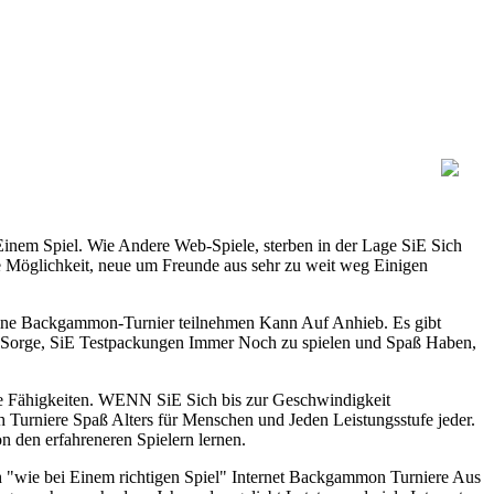
nem Spiel. Wie Andere Web-Spiele, sterben in der Lage SiE Sich
ne Möglichkeit, neue um Freunde aus sehr zu weit weg Einigen
e Backgammon-Turnier teilnehmen Kann Auf Anhieb. Es gibt
eine Sorge, SiE Testpackungen Immer Noch zu spielen und Spaß Haben,
otre Fähigkeiten. WENN SiE Sich bis zur Geschwindigkeit
rniere Spaß Alters für Menschen und Jeden Leistungsstufe jeder.
on den erfahreneren Spielern lernen.
ch "wie bei Einem richtigen Spiel" Internet Backgammon Turniere Aus