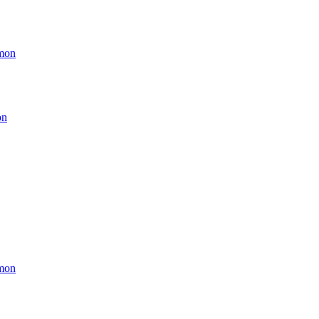
mmon
on
mmon