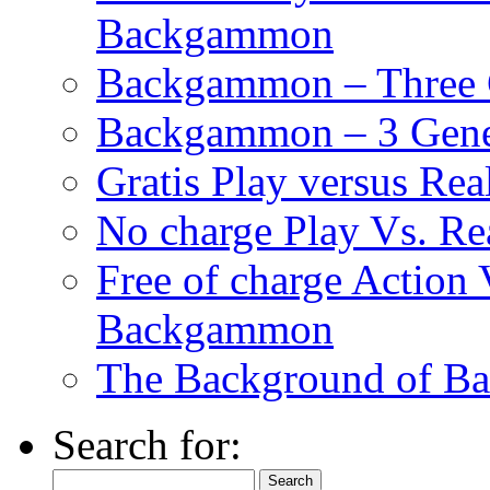
Backgammon
Backgammon – Three 
Backgammon – 3 Gene
Gratis Play versus R
No charge Play Vs. R
Free of charge Action
Backgammon
The Background of B
Search for: