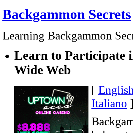
Backgammon Secrets
Learning Backgammon Secr
Learn to Participat
Wide Web
[
Englis
Italiano
Backgamm