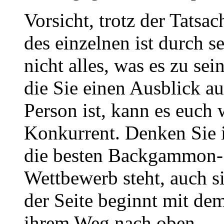
Vorsicht, trotz der Tatsa
des einzelnen ist durch se
nicht alles, was es zu se
die Sie einen Ausblick au
Person ist, kann es euch 
Konkurrent. Denken Sie 
die besten Backgammon-S
Wettbewerb steht, auch si
der Seite beginnt mit de
ihrem Weg nach oben.