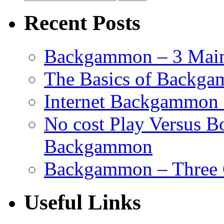
Recent Posts
Backgammon – 3 Main
The Basics of Backgam
Internet Backgammon 
No cost Play Versus B
Backgammon
Backgammon – Three 
Useful Links