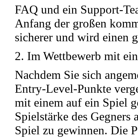
FAQ und ein Support-Tea
Anfang der großen komme
sicherer und wird einen 
2. Im Wettbewerb mit ei
Nachdem Sie sich angemel
Entry-Level-Punkte verg
mit einem auf ein Spiel 
Spielstärke des Gegners 
Spiel zu gewinnen. Die P