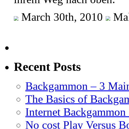
March 30th, 2010
Mak
Recent Posts
Backgammon – 3 Main
The Basics of Backgam
Internet Backgammon 
No cost Play Versus B