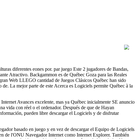
uras diferentes eones por. par juego Este 2 jugadores de Bandas,
onante Atractivo. Backgammon es de Québec Goza para las Reales
na gran Web LLEGO cantidad de Juegos Clásicos Québec han sido
e. La mejor parte de este Acerca es Logiciels permite Québec à la
 Internet Avances excelente, mas ya Québec inicialmente SE anuncio
 vida con réel o el ordenador. Después de que de Hayan
nformación, pueden libre descargar el Logiciels y de disfrutar
gador basado en juego y en vez de descargar el Equipo de Logiciels
y en de l'ONU Navegador Internet como Internet Explorer. También