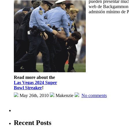
pueden presentar much
web de Backgammon ant
admisión mínimo de Pa
Read more about the
Las Vegas 2024 Super
Bowl Streaker
!
May 26th, 2010
Makenzie
No comments
Recent Posts