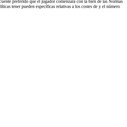
uente preferido que el jugador comenzará con la bien de las Normas
icas tener pueden específicas relativas a los costes de y el número