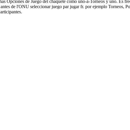
as Opciones de Juego del chaquete como uno-à-Torneos y uno. Es frec
es de l'ONU seleccionar juego par jugar fr. por ejemplo Torneos, Polít
rticipantes.