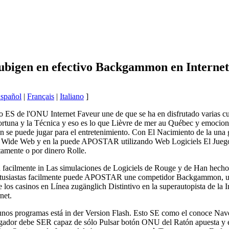
äubigen en efectivo Backgammon en Internet
spañol
|
Français
|
Italiano
]
S de l'ONU Internet Faveur une de que se ha en disfrutado varias cult
fortuna y la Técnica y eso es lo que Lièvre de mer au Québec y emoci
én se puede jugar para el entretenimiento. Con El Nacimiento de la u
d Wide Web y en la puede APOSTAR utilizando Web Logiciels El Juego d
tamente o por dinero Rolle.
 facilmente in Las simulaciones de Logiciels de Rouge y de Han hecho
ntusiastas facilmente puede APOSTAR une competidor Backgammon, una
 los casinos en Línea zugänglich Distintivo en la superautopista de la I
net.
nos programas está in der Version Flash. Esto SE como el conoce Nave
l jugador debe SER capaz de sólo Pulsar botón ONU del Ratón apuesta 